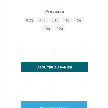
Précision
0,2g
0,5g
0,1g
1g
2g
5g
10g
quantité
de
Ranger
AJOUTER AU PANIER
4000
Count