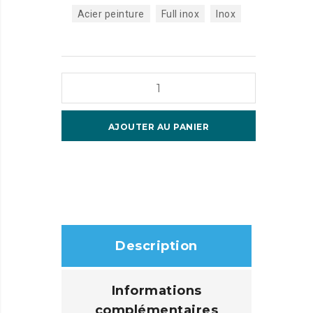
Acier peinture
Full inox
Inox
quantité
de
Ravas
AJOUTER AU PANIER
3200
:
la
transpalette
à
75
Description
heures
d'autonomie
Informations
complémentaires