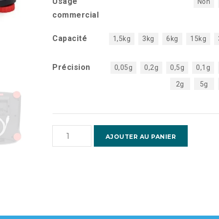
Usage
Non
commercial
Capacité
1,5kg
3kg
6kg
15kg
Précision
0,05g
0,2g
0,5g
0,1g
2g
5g
quantité
AJOUTER AU PANIER
de
Ranger
3000