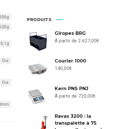
200g
PRODUITS
620g
Giropes BRG
À partir de
2.627,00
€
0,1g
Oui
Courier 1000
140,00
€
Oui
Kern PNS PNJ
À partir de
720,00
€
0mm
Ravas 3200 : la
transpalette à 75