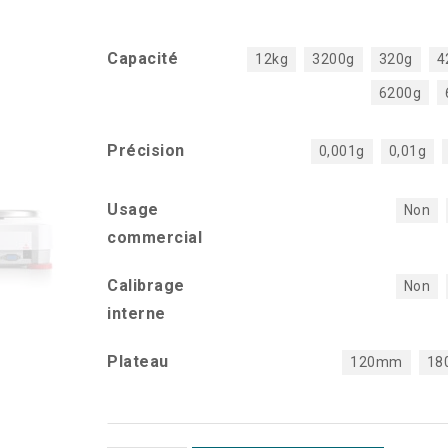
Capacité
12kg
3200g
320g
4
6200g
Précision
0,001g
0,01g
Usage
Non
commercial
Calibrage
Non
interne
Plateau
120mm
18