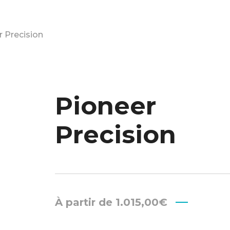
r Precision
Pioneer
Precision
À partir de
1.015,00
€