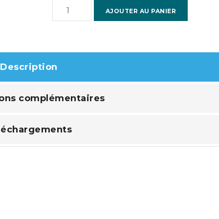
quantité
AJOUTER AU PANIER
de
Pioneer
Precision
Description
ions complémentaires
léchargements