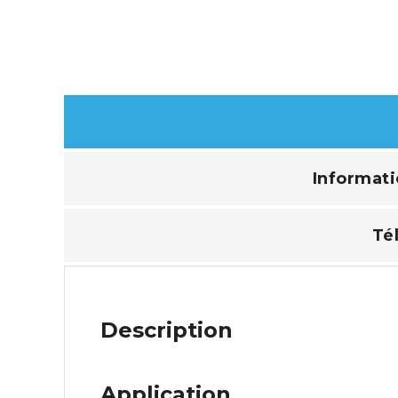
Informat
Té
Description
Application